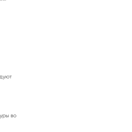
едуют
уры во