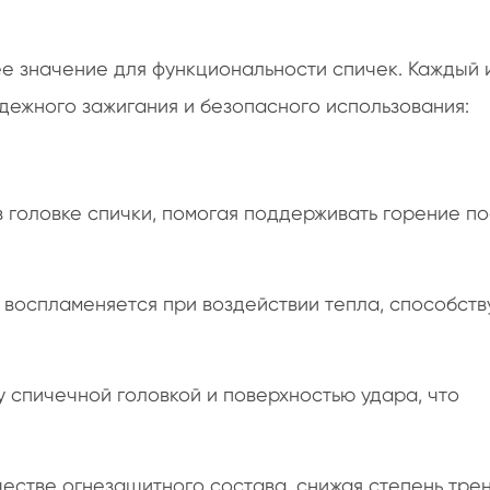
 значение для функциональности спичек. Каждый и
дежного зажигания и безопасного использования:
 в головке спички, помогая поддерживать горение п
 воспламеняется при воздействии тепла, способств
 спичечной головкой и поверхностью удара, что
честве огнезащитного состава, снижая степень тре