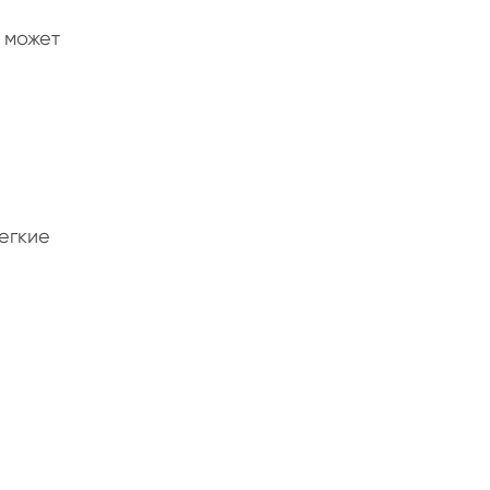
 может
легкие