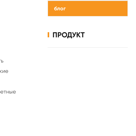
блог
ПРОДУКТ
ть
акие
ретные