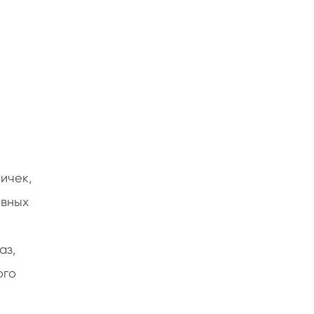
ичек,
евных
аз,
ого