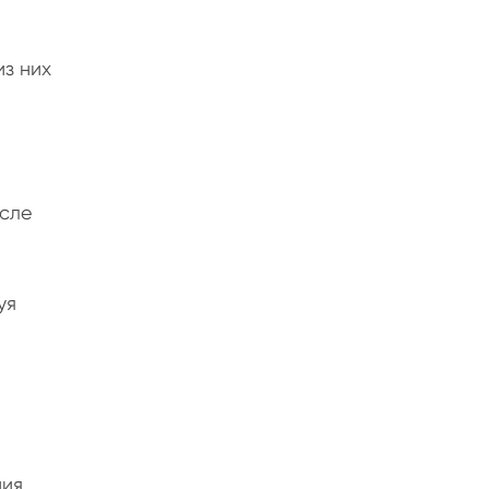
з них
осле
уя
ния